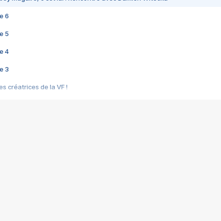
e 6
e 5
e 4
e 3
s créatrices de la VF !
e 2
e 1
e Mektoub My Love arrive enfin ! Rencontre avec Shaïn Boumedine et Sal
i : après Toni en famille
elle réalise le bouleversant Dites lui que je l'aime
ais ! Rencontre autour de Vie privée de Rebecca Zlotowski
 de Marguerite, Grave... Rencontre avec Ella Rumpf