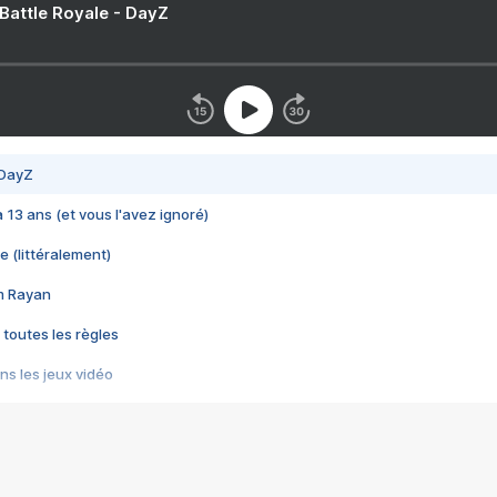
 Battle Royale - DayZ
 DayZ
 a 13 ans (et vous l'avez ignoré)
e (littéralement)
im Rayan
 toutes les règles
s les jeux vidéo
us choquant de Rockstar ? - Le scandale BULLY
e plus moche de Steam
du RÊVE tourne au CAUCHEMAR