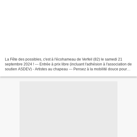
La Fête des possibles, c'est à l'écohameau de Verfeil (82) le samedi 21
septembre 2024 ! --- Entrée à prix libre (incluant l'adhésion à l'association de
soutien ASDEV) - Artistes au chapeau --- Pensez à la mobilité douce pour
venir ou à co-voiturer (lien...