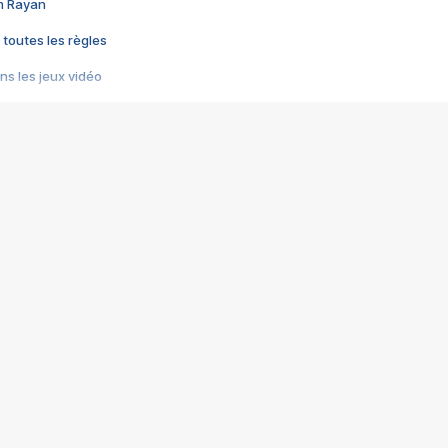
im Rayan
 toutes les règles
s les jeux vidéo
us choquant de Rockstar ? - Le scandale BULLY
e plus moche de Steam
du RÊVE tourne au CAUCHEMAR
pendant 8 heures
it… à tort
umiliés par un jeu vidéo
ire - Final Fantasy 8
ti un empire - Age of Empires
story DOFUS
tard, il crée l'un des pires jeux de tous les temps, MindsEye.